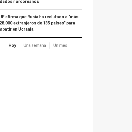
ldados norcoreanos
UE afirma que Rusia ha reclutado a "más
28.000 extranjeros de 135 países" para
batir en Ucrania
Hoy
Una semana
Un mes