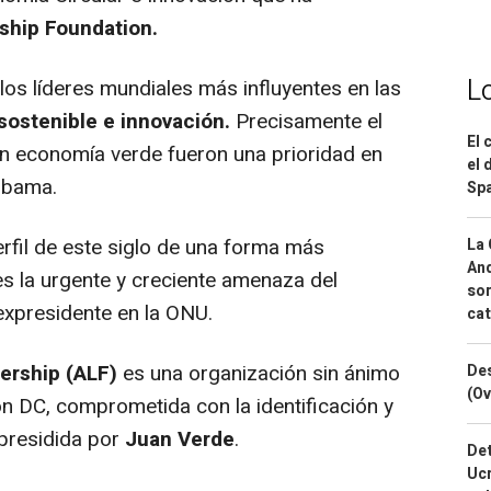
ship Foundation.
L
los líderes mundiales más influyentes en las
sostenible e innovación.
Precisamente el
El 
 en economía verde fueron una prioridad en
el 
 Obama.
Spa
rfil de este siglo de una forma más
La 
And
es la urgente y creciente amenaza del
sor
expresidente en la ONU.
cat
ership (ALF)
es una organización sin ánimo
Des
(Ov
n DC, comprometida con la identificación y
 presidida por
Juan Verde
.
Det
Ucr