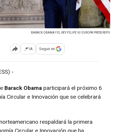
BARACK OBAMA Y EL REY FELIPE VI/ EUROPA PRESS REPO
IA
Seguir en
Abrir opciones para compartir
SS) -
se
Barack Obama
participará el próximo 6
ía Circular e Innovación que se celebrará
 norteamericano respaldará la primera
omía Circular e Innovación que ha