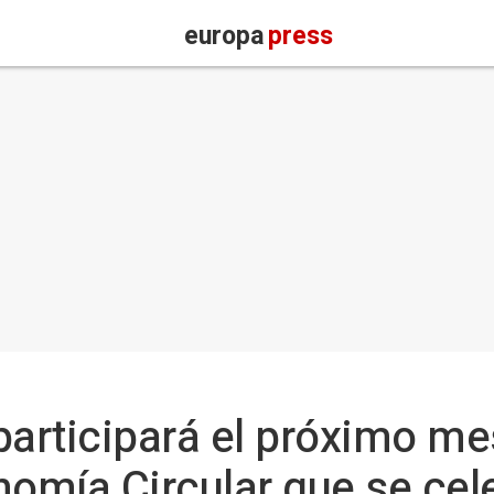
europa
press
rticipará el próximo mes 
omía Circular que se cel