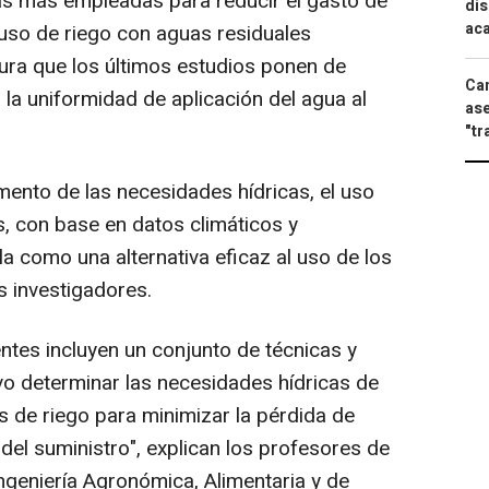
as más empleadas para reducir el gasto de
dis
aca
 uso de riego con aguas residuales
ura que los últimos estudios ponen de
Can
la uniformidad de aplicación del agua al
ase
"tr
mento de las necesidades hídricas, el uso
s, con base en datos climáticos y
ila como una alternativa eficaz al uso de los
s investigadores.
ntes incluyen un conjunto de técnicas y
vo determinar las necesidades hídricas de
os de riego para minimizar la pérdida de
el suministro", explican los profesores de
ngeniería Agronómica, Alimentaria y de