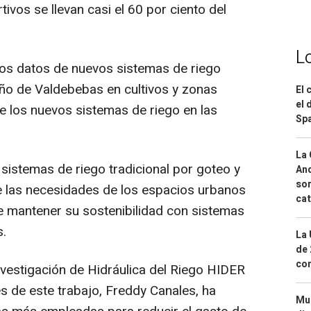
vos se llevan casi el 60 por ciento del
L
los datos de nuevos sistemas de riego
eño de Valdebebas en cultivos y zonas
El 
el 
de los nuevos sistemas de riego en las
Spa
La 
istemas de riego tradicional por goteo y
And
sor
e las necesidades de los espacios urbanos
cat
e mantener su sostenibilidad con sistemas
s.
La 
de 
com
vestigación de Hidráulica del Riego HIDER
s de este trabajo, Freddy Canales, ha
Mue