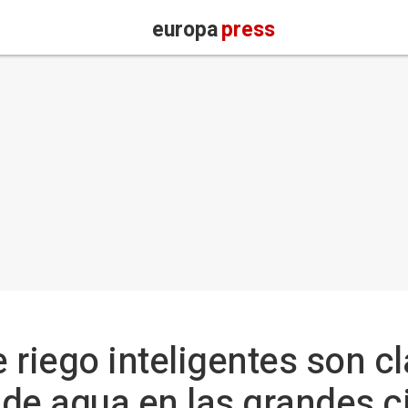
europa
press
 riego inteligentes son c
o de agua en las grandes 