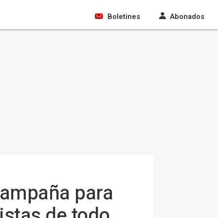
Boletines
Abonados
 campaña para
istas de todo