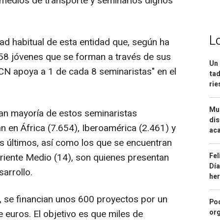
 medios de transporte y seminarios dignos
L
dad habitual de esta entidad que, según ha
58 jóvenes que se forman a través de sus
Un 
ACN apoya a 1 de cada 8 seminaristas" en el
tad
ri
Mue
an mayoría de estos seminaristas
dis
en África (7.654), Iberoamérica (2.461) y
aca
os últimos, así como los que se encuentran
Fel
Oriente Medio (14), son quienes presentan
Día
arrollo.
he
, se financian unos 600 proyectos por un
Pod
org
e euros. El objetivo es que miles de