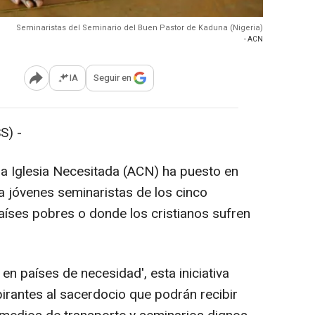
Seminaristas del Seminario del Buen Pastor de Kaduna (Nigeria)
- ACN
IA
Seguir en
Abrir opciones para compartir
S) -
 la Iglesia Necesitada (ACN) ha puesto en
jóvenes seminaristas de los cinco
aíses pobres o donde los cristianos sufren
en países de necesidad', esta iniciativa
rantes al sacerdocio que podrán recibir