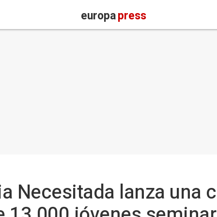
europa
press
sia Necesitada lanza una
 13.000 jóvenes seminar