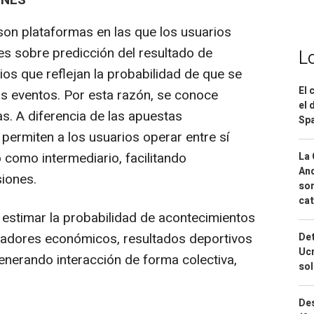
ONES
on plataformas en las que los usuarios
s sobre predicción del resultado de
L
os que reflejan la probabilidad de que se
El 
os eventos. Por esta razón, se conoce
el 
. A diferencia de las apuestas
Spa
 permiten a los usuarios operar entre sí
como intermediario, facilitando
La 
And
iones.
sor
cat
 estimar la probabilidad de acontecimientos
icadores económicos, resultados deportivos
Det
Ucr
nerando interacción de forma colectiva,
so
Des