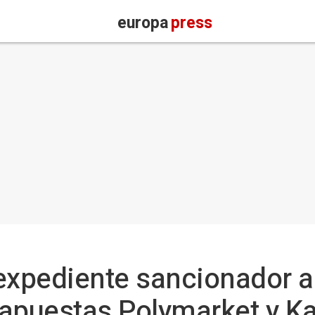
europa
press
xpediente sancionador a
apuestas Polymarket y Ka