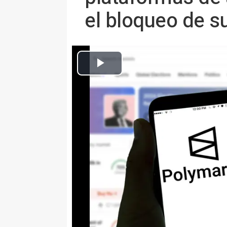
el bloqueo de s
Plat
Europa Press Sociedad
Actualizado: martes, 26 mayo 2026 16:05
MADRID 26 May. (EUROPA PRES
La Dirección General de Ordena
Ministerio de Derechos Sociale
expediente sancionador a Polyma
en las que se realizan apuestas 
de juego ya que estarían operan
habilitación administrativa.