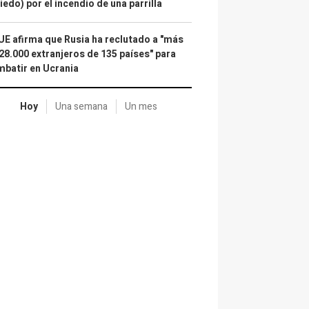
iedo) por el incendio de una parrilla
UE afirma que Rusia ha reclutado a "más
28.000 extranjeros de 135 países" para
batir en Ucrania
Hoy
Una semana
Un mes