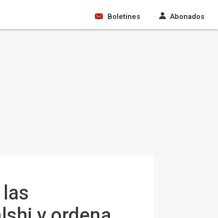
Boletines
Abonados
 las
lshi y ordena