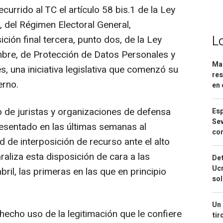
ecurrido al TC el artículo 58 bis.1 de la Ley
, del Régimen Electoral General,
L
ción final tercera, punto dos, de la Ley
mbre, de Protección de Datos Personales y
Mar
s, una iniciativa legislativa que comenzó su
res
erno.
en 
o de juristas y organizaciones de defensa
Esp
Sev
resentado en las últimas semanas al
con
d de interposición de recurso ante el alto
araliza esta disposición de cara a las
Det
Ucr
ril, las primeras en las que en principio
so
Un 
 hecho uso de la legitimación que le confiere
tir