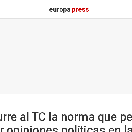
europa
press
urre al TC la norma que pe
r opiniones políticas en l