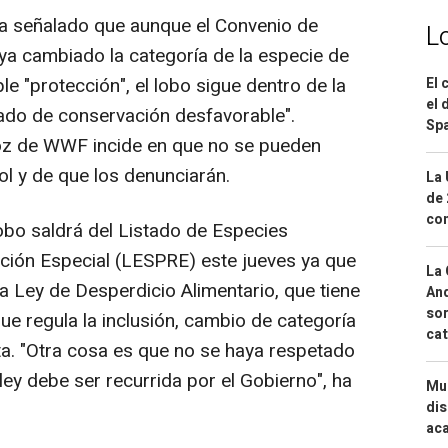
a señalado que aunque el Convenio de
L
a cambiado la categoría de la especie de
ple "protección", el lobo sigue dentro de la
El 
el 
tado de conservación desfavorable".
Spa
voz de WWF incide en que no se pueden
ol y de que los denunciarán.
La 
de 
com
obo saldrá del Listado de Especies
ción Especial (LESPRE) este jueves ya que
La 
a Ley de Desperdicio Alimentario, que tiene
And
sor
ue regula la inclusión, cambio de categoría
cat
sta. "Otra cosa es que no se haya respetado
ley debe ser recurrida por el Gobierno", ha
Mue
dis
aca