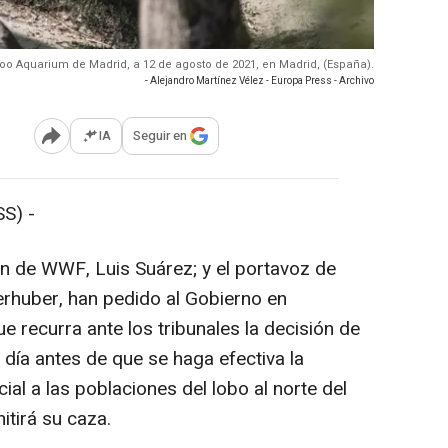
Zoo Aquarium de Madrid, a 12 de agosto de 2021, en Madrid, (España).
- Alejandro Martínez Vélez - Europa Press - Archivo
IA
Seguir en
Abrir opciones para compartir
S) -
 de WWF, Luis Suárez; y el portavoz de
rhuber, han pedido al Gobierno en
 recurra ante los tribunales la decisión de
n día antes de que se haga efectiva la
ial a las poblaciones del lobo al norte del
itirá su caza.