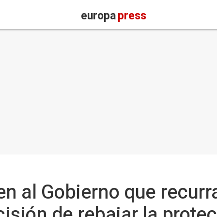
europa
press
en al Gobierno que recurra
cisión de rebajar la prote