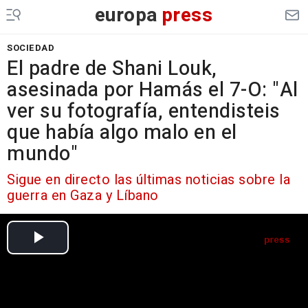
europa
press
SOCIEDAD
El padre de Shani Louk,
asesinada por Hamás el 7-O: "Al
ver su fotografía, entendisteis
que había algo malo en el
mundo"
Sigue en directo las últimas noticias sobre la
guerra en Gaza y Líbano