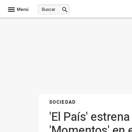
Menú
SOCIEDAD
'El País' estren
'Momentos' en e