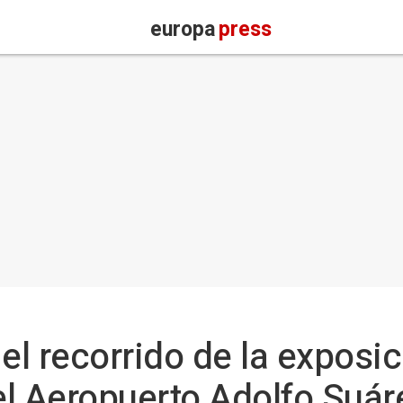
europa
press
a el recorrido de la exposi
l Aeropuerto Adolfo Suár