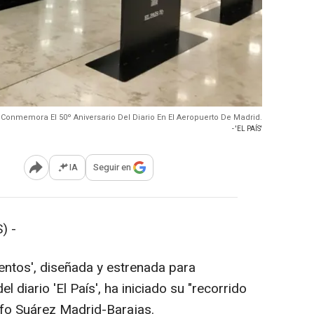
e Conmemora El 50º Aniversario Del Diario En El Aeropuerto De Madrid.
- 'EL PAÍS'
IA
Seguir en
Abrir opciones para compartir
) -
ntos', diseñada y estrenada para
 diario 'El País', ha iniciado su "recorrido
lfo Suárez Madrid-Barajas.