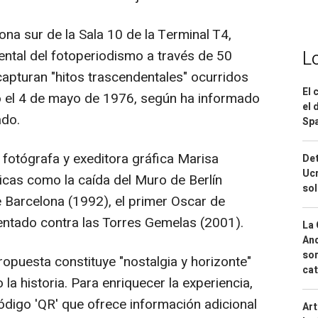
ona sur de la Sala 10 de la Terminal T4,
L
ntal del fotoperiodismo a través de 50
apturan "hitos trascendentales" ocurridos
El 
o el 4 de mayo de 1976, según ha informado
el 
ado.
Spa
 fotógrafa y exeditora gráfica Marisa
Det
Ucr
nicas como la caída del Muro de Berlín
so
 Barcelona (1992), el primer Oscar de
entado contra las Torres Gemelas (2001).
La 
And
sor
opuesta constituye "nostalgia y horizonte"
cat
 la historia. Para enriquecer la experiencia,
ódigo 'QR' que ofrece información adicional
Art