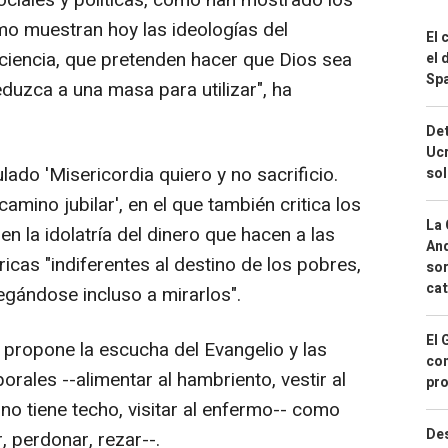
omo muestran hoy las ideologías del
El 
ciencia, que pretenden hacer que Dios sea
el 
Spa
eduzca a una masa para utilizar", ha
Det
Ucr
lado 'Misericordia quiero y no sacrificio.
so
amino jubilar', en el que también critica los
La 
 la idolatría del dinero que hacen a las
And
cas "indiferentes al destino de los pobres,
sor
cat
egándose incluso a mirarlos".
El 
 propone la escucha del Evangelio y las
con
orales --alimentar al hambriento, vestir al
pro
no tiene techo, visitar al enfermo-- como
Des
, perdonar, rezar--.