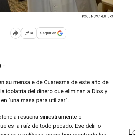
POOL NEW / REUTERS
IA
Seguir en
Abrir opciones para compartir
 -
 en su mensaje de Cuaresma de este año de
la idolatría del dinero que eliminan a Dios y
n "una masa para utilizar".
otencia resuena siniestramente el
e es la raíz de todo pecado. Ese delirio
L
ciales y políticas, como han mostrado los