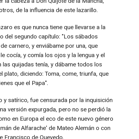
r la cabeza a Don Quijote de la Mancha,
ros, de la influencia de este lazarillo.
aro es que nunca tiene que llevarse a la
fo del segundo capítulo: "Los sábados
 de carnero, y enviábame por una, que
e cocía, y comía los ojos y la lengua y el
 las quijadas tenía, y dábame todos los
 plato, diciendo: Toma, come, triunfa, que
ienes que el Papa".
y satírico, fue censurada por la inquisición
 una versión expurgada, pero no se perdió la
como en Europa el eco de este nuevo género
zmán de Alfarache' de Mateo Alemán o con
 de Francisco de Quevedo.