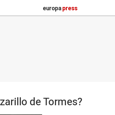
europa
press
azarillo de Tormes?