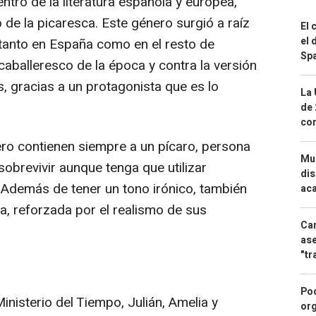
ntro de la literatura española y europea,
 de la picaresca. Este género surgió a raíz
El 
el 
tanto en España como en el resto de
Spa
aballeresco de la época y contra la versión
, gracias a un protagonista que es lo
La 
de 
com
ero contienen siempre a un pícaro, persona
Mue
obrevivir aunque tenga que utilizar
dis
. Además de tener un tono irónico, también
aca
a, reforzada por el realismo de sus
Can
ase
"tr
Pod
Ministerio del Tiempo, Julián, Amelia y
org