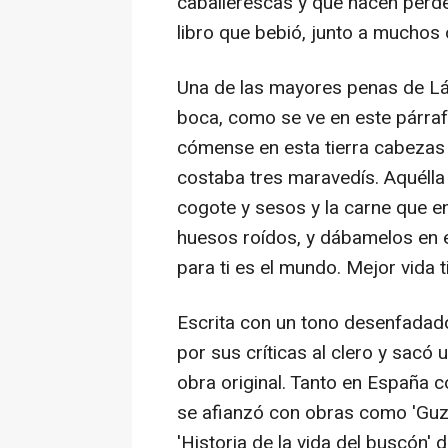
caballerescas y que hacen perde
libro que bebió, junto a muchos ot
Una de las mayores penas de Láz
boca, como se ve en este párra
cómense en esta tierra cabezas
costaba tres maravedís. Aquélla l
cogote y sesos y la carne que en
huesos roídos, y dábamelos en el
para ti es el mundo. Mejor vida t
Escrita con un tono desenfadado 
por sus críticas al clero y sacó
obra original. Tanto en España 
se afianzó con obras como 'Gu
'Historia de la vida del buscón'