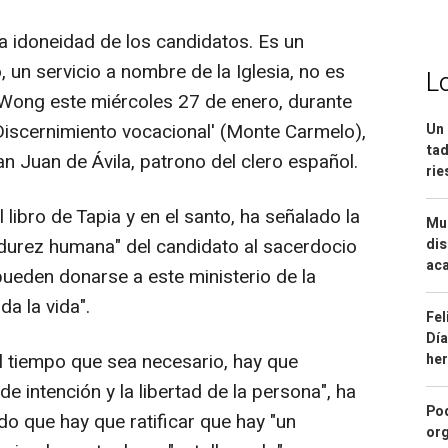
la idoneidad de los candidatos. Es un
o, un servicio a nombre de la Iglesia, no es
L
 Wong este miércoles 27 de enero, durante
 'Discernimiento vocacional' (Monte Carmelo),
Un 
tad
an Juan de Ávila, patrono del clero español.
ri
libro de Tapia y en el santo, ha señalado la
Mue
urez humana" del candidato al sacerdocio
dis
aca
ueden donarse a este ministerio de la
a la vida".
Fel
Día
el tiempo que sea necesario, hay que
he
 de intención y la libertad de la persona", ha
Pod
 que hay que ratificar que hay "un
org