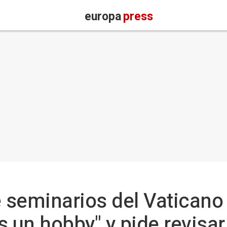
europa
press
seminarios del Vaticano 
 un hobby" y pide revisar 