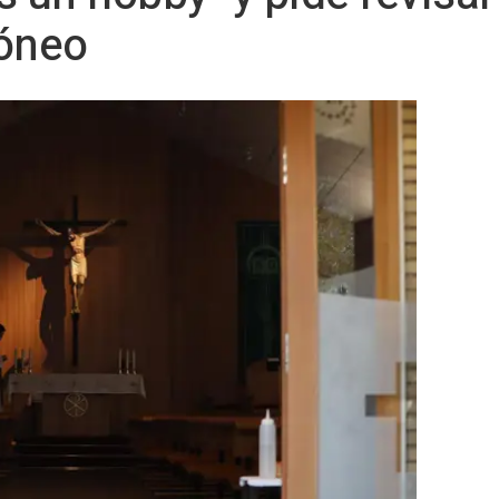
dóneo