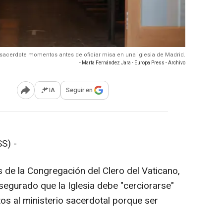
sacerdote momentos antes de oficiar misa en una iglesia de Madrid.
- Marta Fernández Jara - Europa Press - Archivo
IA
Seguir en
Abrir opciones para compartir
S) -
s de la Congregación del Clero del Vaticano,
egurado que la Iglesia debe "cerciorarse"
tos al ministerio sacerdotal porque ser