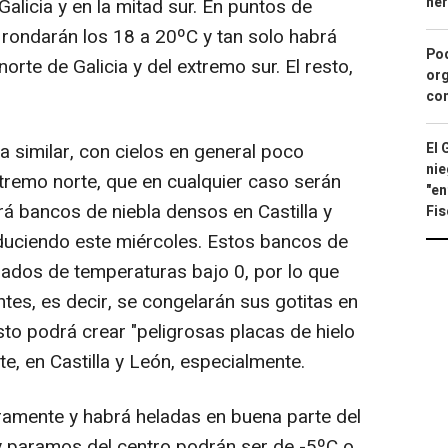
he
licia y en la mitad sur. En puntos de
 rondarán los 18 a 20ºC y tan solo habrá
Pod
norte de Galicia y del extremo sur. El resto,
org
con
 similar, con cielos en general poco
El 
nie
xtremo norte, que en cualquier caso serán
"en
rá bancos de niebla densos en Castilla y
Fis
duciendo este miércoles. Estos bancos de
dos de temperaturas bajo 0, por lo que
tes, es decir, se congelarán sus gotitas en
sto podrá crear "peligrosas placas de hielo
te, en Castilla y León, especialmente.
amente y habrá heladas en buena parte del
 y paramos del centro podrán ser de -5ºC o