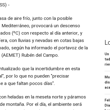
S) -
a de aire frío, junto con la posible
l Mediterráneo, provocará un descenso
dos (ºC) con respecto al día anterior, y
fera, con lluvias y nevadas en cotas bajas
L
bado, según ha informado el portavoz de la
Un 
ía (AEMET) Rubén del Campo.
tad
ri
ualizado que la incertidumbre en esta
al", por lo que no pueden "precisar
Mue
dis
e a que faltan pocos días".
aca
on heladas en la meseta norte y páramos
Fel
de montaña. Por el día, el ambiente será
Día