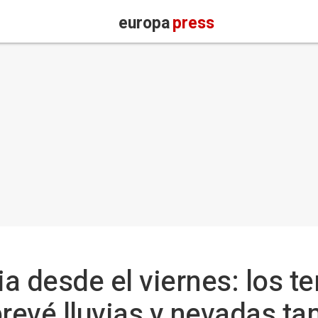
europa
press
a desde el viernes: los 
evé lluvias y nevadas ta