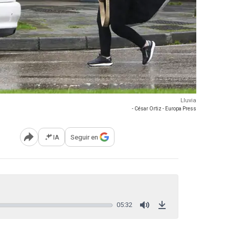
Lluvia
- César Ortiz - Europa Press
IA
Seguir en
Abrir opciones para compartir
05:32
Mute
Download