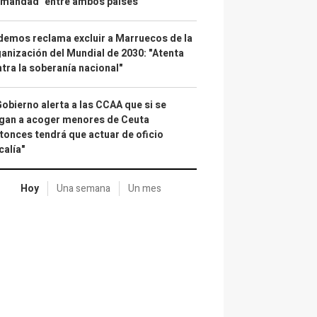
rmandad" entre ambos países
emos reclama excluir a Marruecos de la
anización del Mundial de 2030: "Atenta
tra la soberanía nacional"
Gobierno alerta a las CCAA que si se
gan a acoger menores de Ceuta
tonces tendrá que actuar de oficio
calía"
Hoy
Una semana
Un mes