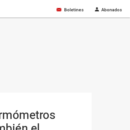
Boletines
Abonados
termómetros
mbién el