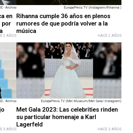
 - Archivo
EuropaPress.TV (Instagram/Rihanna )
ca en
Rihanna cumple 36 años en plenos
 por
rumores de que podría volver a la
a
música
E 2 AÑOS
HACE 2 AÑOS
 - Archivo
EuropaPress.TV (Met Museum/Met Gala/ Instagram)
jo
Met Gala 2023: Las celebrities rinden
su particular homenaje a Karl
Lagerfeld
E 3 AÑOS
HACE 3 AÑOS