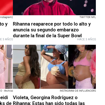
 Instagram)
TWITTER NFL
to y
Rihanna reaparece por todo lo alto y
anuncia su segundo embarazo
durante la final de la Super Bowl
E 3 AÑOS
HACE 3 AÑOS
- Archivo
INSTAGRAM DE INFLUENCERS
eidi
Violeta, Georgina Rodríguez o
oks de
Rihanna: Estas han sido todas las