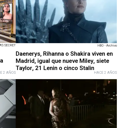
A'S SECRET
HBO - Archivo
Daenerys, Rihanna o Shakira viven en
la
Madrid, igual que nueve Miley, siete
Taylor, 21 Lenin o cinco Stalin
E 2 AÑOS
HACE 2 AÑOS