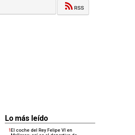
RSS
Lo más leído
1
El coche del Rey Felipe VI en