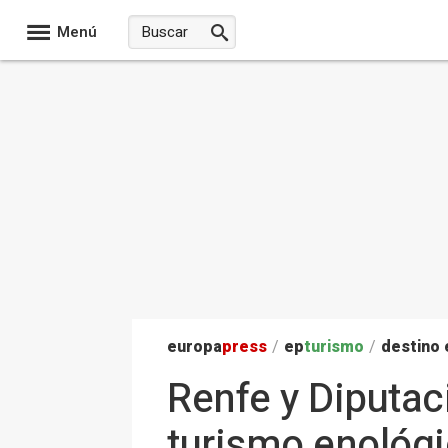
Menú
europa
press
/
ep
turismo
/
destino
Renfe y Diputac
turismo enológic