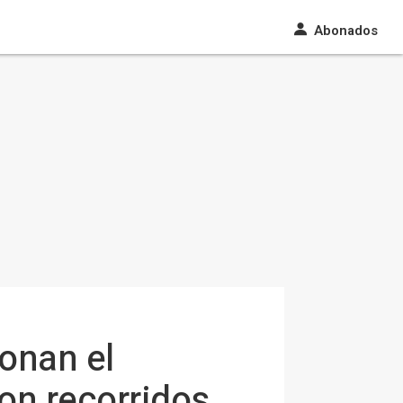
Abonados
onan el
con recorridos