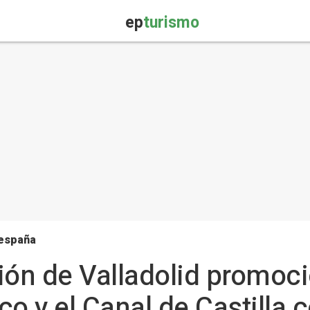
ep
turismo
 españa
ión de Valladolid promoci
o y el Canal de Castilla 