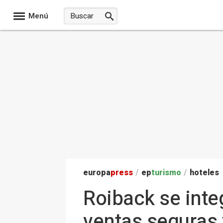
Menú
europa
press
/
ep
turismo
/
hoteles
Roiback se inte
ventas seguras 