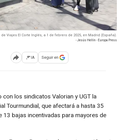
de Viajes El Corte Inglés, a 1 de febrero de 2025, en Madrid (España).
- Jesús Hellín - Europa Press
IA
Seguir en
Abrir opciones para compartir
o con los sindicatos Valorian y UGT la
ilial Tourmundial, que afectará a hasta 35
de 13 bajas incentivadas para mayores de