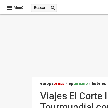
Menú
europa
press
/
ep
turismo
/
hoteles
Viajes El Corte
Tourmundial con