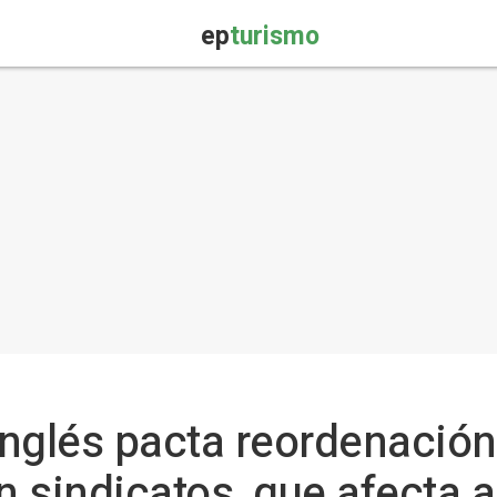
ep
turismo
 Inglés pacta reordenación
 sindicatos, que afecta a