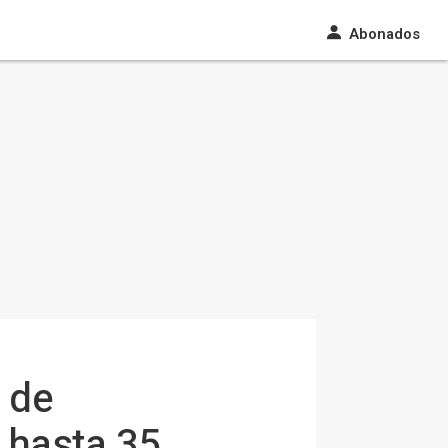
Abonados
 de
 hasta 35