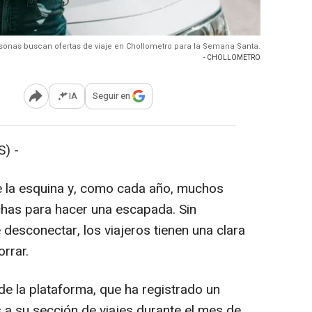
rsonas buscan ofertas de viaje en Chollometro para la Semana Santa.
- CHOLLOMETRO
IA
Seguir en
Abrir opciones para compartir
) -
e la esquina y, como cada año, muchos
has para hacer una escapada. Sin
esconectar, los viajeros tienen una clara
rrar.
 de la plataforma, que ha registrado un
s a su sección de viajes durante el mes de