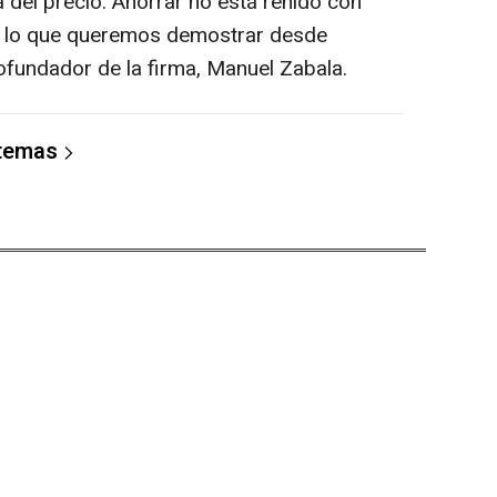
 del precio. Ahorrar no está reñido con
te lo que queremos demostrar desde
ofundador de la firma, Manuel Zabala.
 temas