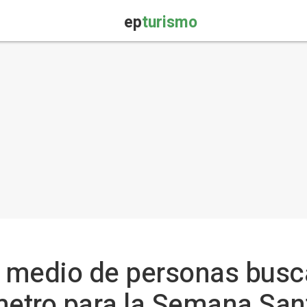
ep
turismo
y medio de personas busc
metro para la Semana San