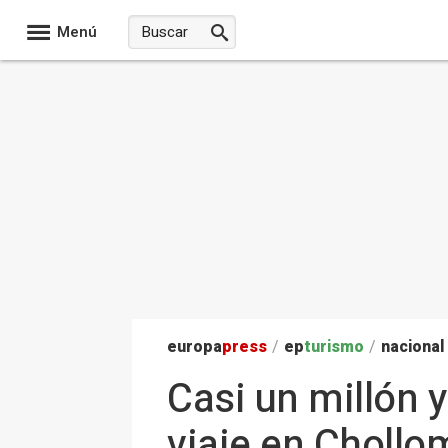
Menú
europa
press
/
ep
turismo
/
nacional
Casi un millón 
viaje en Chollo