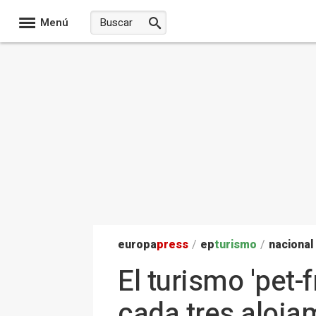
Menú
europa
press
/
ep
turismo
/
nacional
El turismo 'pet-
cada tres aloja