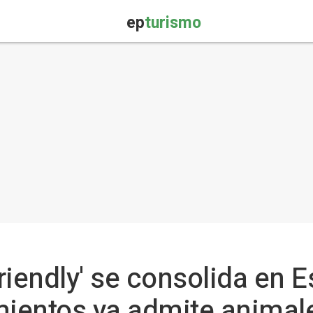
ep
turismo
friendly' se consolida en 
mientos ya admite animal