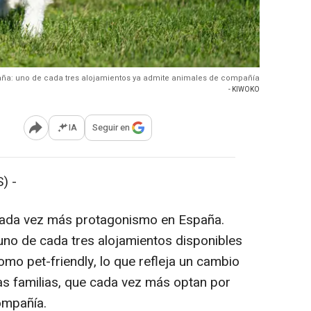
España: uno de cada tres alojamientos ya admite animales de compañía
- KIWOKO
IA
Seguir en
Abrir opciones para compartir
) -
cada vez más protagonismo en España.
uno de cada tres alojamientos disponibles
mo pet-friendly, lo que refleja un cambio
las familias, que cada vez más optan por
ompañía.