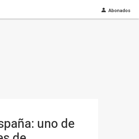
Abonados
España: uno de
es de