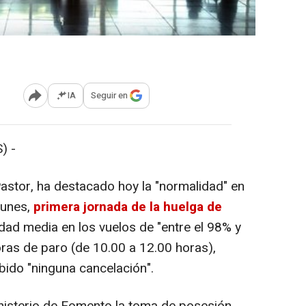
IA
Seguir en
Abrir opciones para compartir
) -
stor, ha destacado hoy la "normalidad" en
lunes,
primera jornada de la huelga de
idad media en los vuelos de "entre el 98% y
oras de paro (de 10.00 a 12.00 horas),
abido "ninguna cancelación".