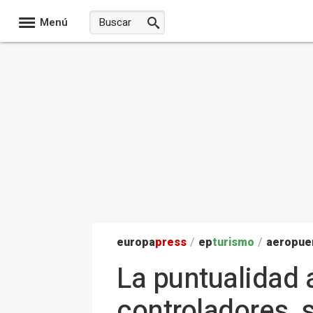
Menú
europa
press
/
ep
turismo
/
aeropue
La puntualidad 
controladores, 