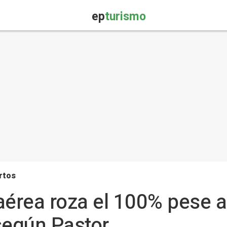
ep
turismo
rtos
aérea roza el 100% pese a
según Pastor