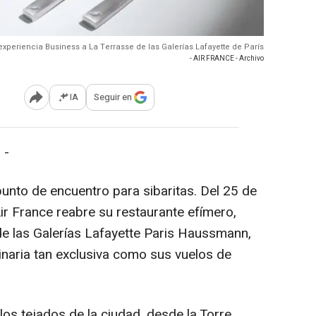
u experiencia Business a La Terrasse de las Galerías Lafayette de París
- AIR FRANCE - Archivo
IA
Seguir en
Abrir opciones para compartir
 -
 punto de encuentro para sibaritas. Del 25 de
ir France reabre su restaurante efímero,
 de las Galerías Lafayette Paris Haussmann,
inaria tan exclusiva como sus vuelos de
los tejados de la ciudad, desde la Torre