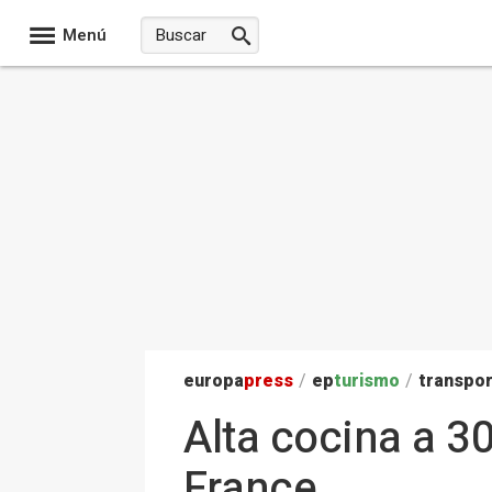
Menú
europa
press
/
ep
turismo
/
transpo
Alta cocina a 30
France