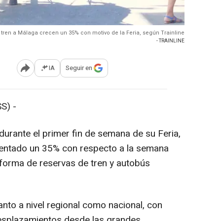
n tren a Málaga crecen un 35% con motivo de la Feria, según Trainline
- TRAINLINE
IA
Seguir en
Abrir opciones para compartir
S) -
durante el primer fin de semana de su Feria,
mentado un 35% con respecto a la semana
aforma de reservas de tren y autobús
anto a nivel regional como nacional, con
esplazamientos desde las grandes