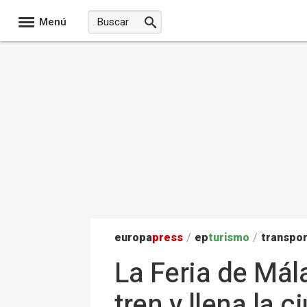
Menú
europa
press
/
ep
turismo
/
transpo
La Feria de Mál
tren y llena la 