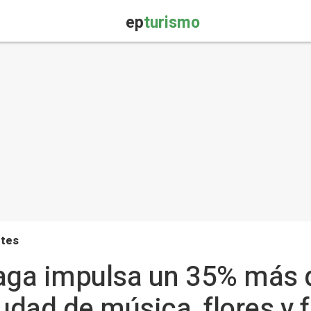
ep
turismo
rtes
aga impulsa un 35% más d
ciudad de música, flores y