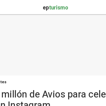
ep
turismo
rtes
 millón de Avios para cele
en Instagram