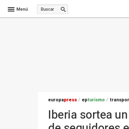
Menú
europa
press
/
ep
turismo
/
transpo
Iberia sortea un
de seguidores 