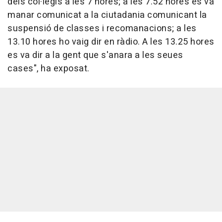
dels col·legis a les 7 hores; a les 7.52 hores es va
manar comunicat a la ciutadania comunicant la
suspensió de classes i recomanacions; a les
13.10 hores ho vaig dir en ràdio. A les 13.25 hores
es va dir a la gent que s'anara a les seues
cases", ha exposat.