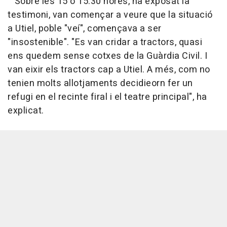
Sobre les 15 o 15.30 hores, ha exposat la
testimoni, van començar a veure que la situació
a Utiel, poble "veí", començava a ser
"insostenible". "Es van cridar a tractors, quasi
ens quedem sense cotxes de la Guàrdia Civil. I
van eixir els tractors cap a Utiel. A més, com no
tenien molts allotjaments decidieorn fer un
refugi en el recinte firal i el teatre principal", ha
explicat.