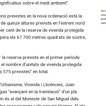
ignificatius sobre el medi ambient".
Col.
ns previstes en la nova ordenació està la
Univ
amb
 de quinze altures prevista en l'extrem nord
val
 per cent de la reserva de vivenda protegida
 supera els 67.700 metres quadrats de sostre,
a reserva prevista en el primer període
 el nombre d'unitats de vivenda protegida
s 575 previstes" en total.
'Urbanisme, Vivenda i Llicències, Juan
guix "avançant en la tramitació" d'un pla
om és el del Monestir de San Miguel dels
les associacions i als serveis tècnics. El pla