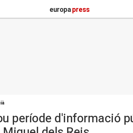
europa
press
ià
ou període d'informació pú
 Miguel dels Reis