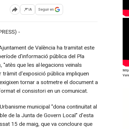
IA
Seguir en
Abrir opciones para compartir
RESS) -
juntament de València ha tramitat este
eríode d'informació pública del Pla
 "atès que les al·legacions veïnals
Mit
 tràmit d'exposició pública impliquen
Val
exigixen tornar a sotmetre el document a
nformat el consistori en un comunicat.
rbanisme municipal "dona continuïtat al
le de la Junta de Govern Local" d'esta
assat 15 de maig, que va concloure que