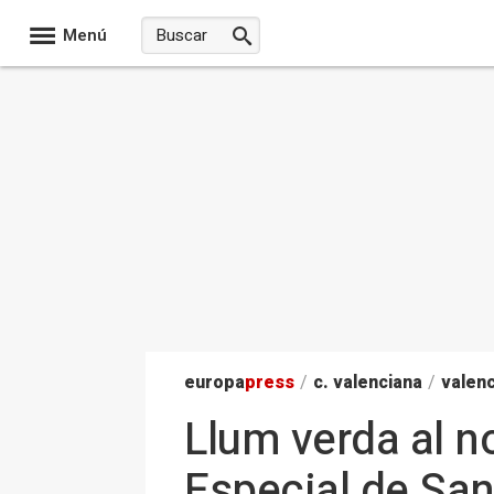
Menú
europa
press
/
c. valenciana
/
valenc
Llum verda al n
Especial de San