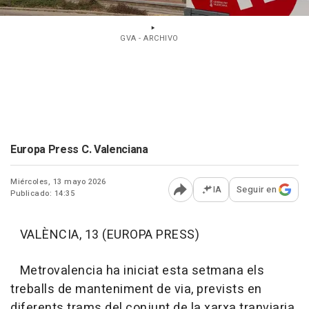
GVA - ARCHIVO
Europa Press C. Valenciana
Miércoles, 13 mayo 2026
IA
Seguir en
Publicado: 14:35
Abrir opciones para comp
VALÈNCIA, 13 (EUROPA PRESS)
Metrovalencia ha iniciat esta setmana els
treballs de manteniment de via, prevists en
diferents trams del conjunt de la xarxa tranviaria,