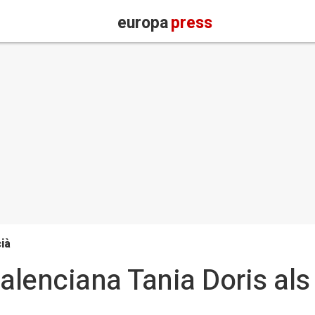
europa
press
ià
valenciana Tania Doris als