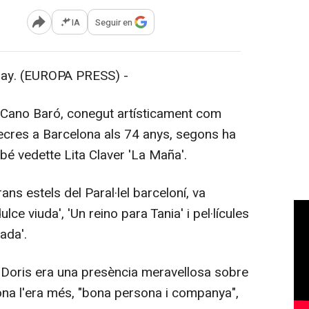
IA
Seguir en
Abrir opciones para compartir
. (EUROPA PRESS) -
Cano Baró, conegut artísticament com
ecres a Barcelona als 74 anys, segons ha
é vedette Lita Claver 'La Maña'.
ans estels del Paral·lel barceloní, va
ce viuda', 'Un reino para Tania' i pel·lícules
ada'.
oris era una presència meravellosa sobre
ona l'era més, "bona persona i companya",