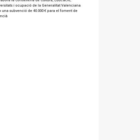
labora la Conselleria de Cultura, Educació,
ersitats i ocupació de la Generalitat Valenciana
 una subvenció de 40.000 € para el foment de
encià