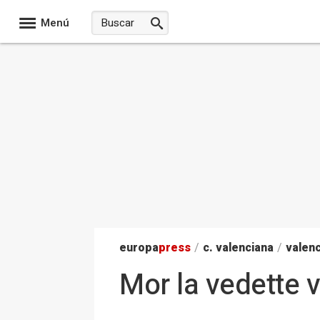
Menú
europa
press
/
c. valenciana
/
valenc
Mor la vedette 