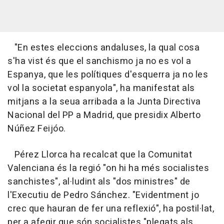
"En estes eleccions andaluses, la qual cosa
s'ha vist és que el sanchismo ja no es vol a
Espanya, que les polítiques d'esquerra ja no les
vol la societat espanyola", ha manifestat als
mitjans a la seua arribada a la Junta Directiva
Nacional del PP a Madrid, que presidix Alberto
Núñez Feijóo.
Pérez Llorca ha recalcat que la Comunitat
Valenciana és la regió "on hi ha més socialistes
sanchistes", al·ludint als "dos ministres" de
l'Executiu de Pedro Sánchez. "Evidentment jo
crec que hauran de fer una reflexió", ha postil·lat,
per a afegir que són socialistes "plegats als