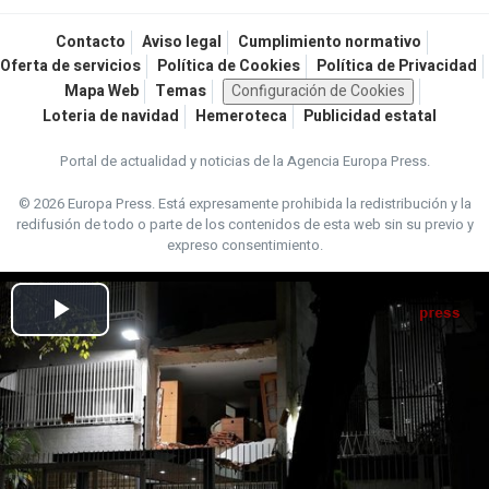
Contacto
Aviso legal
Cumplimiento normativo
Oferta de servicios
Política de Cookies
Política de Privacidad
Mapa Web
Temas
Configuración de Cookies
Loteria de navidad
Hemeroteca
Publicidad estatal
Portal de actualidad y noticias de la Agencia Europa Press.
© 2026 Europa Press.
Está expresamente prohibida la redistribución y la
redifusión de todo o parte de los contenidos de esta web sin su previo y
expreso consentimiento.