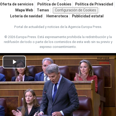
Oferta de servicios
Política de Cookies
Política de Privacidad
Mapa Web
Temas
Configuración de Cookies
Loteria de navidad
Hemeroteca
Publicidad estatal
Portal de actualidad y noticias de la Agencia Europa Press.
© 2026 Europa Press.
Está expresamente prohibida la redistribución y la
redifusión de todo o parte de los contenidos de esta web sin su previo y
expreso consentimiento.