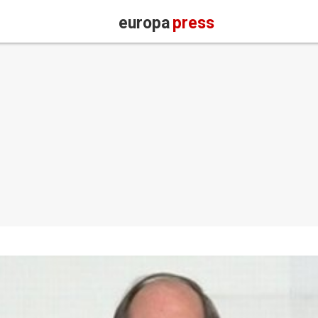
europa
press