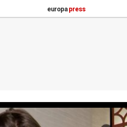
europa
press