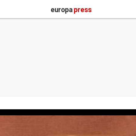
europa
press