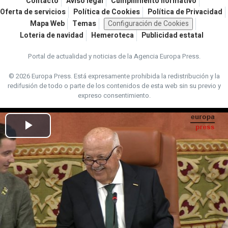
Contacto
Aviso legal
Cumplimiento normativo
Oferta de servicios
Política de Cookies
Política de Privacidad
Mapa Web
Temas
Configuración de Cookies
Loteria de navidad
Hemeroteca
Publicidad estatal
Portal de actualidad y noticias de la Agencia Europa Press.
© 2026 Europa Press.
Está expresamente prohibida la redistribución y la
redifusión de todo o parte de los contenidos de esta web sin su previo y
expreso consentimiento.