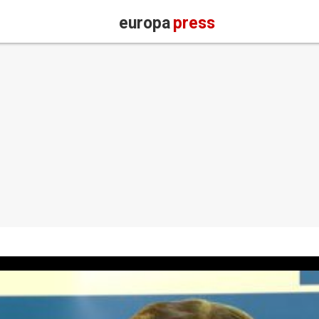
europa
press