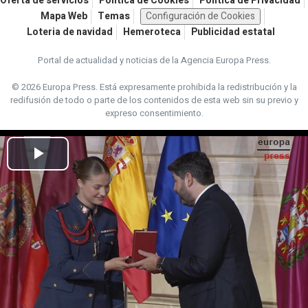
Oferta de servicios
Política de Cookies
Política de Privacidad
Mapa Web
Temas
Configuración de Cookies
Loteria de navidad
Hemeroteca
Publicidad estatal
Portal de actualidad y noticias de la Agencia Europa Press.
© 2026 Europa Press.
Está expresamente prohibida la redistribución y la
redifusión de todo o parte de los contenidos de esta web sin su previo y
expreso consentimiento.