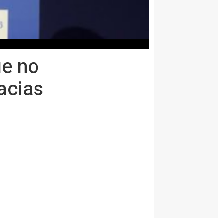
ue no
racias