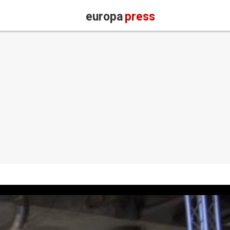
europa
press