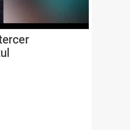
tercer
ul