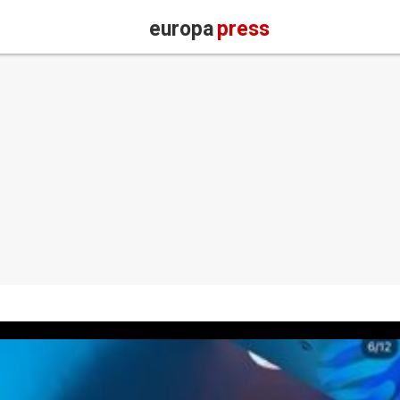
europa
press