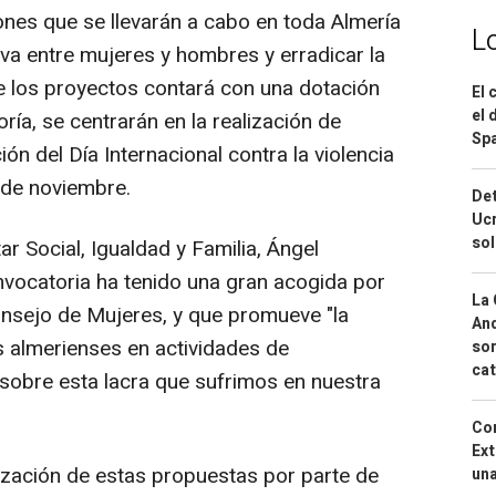
iones que se llevarán a cabo en toda Almería
L
iva entre mujeres y hombres y erradicar la
de los proyectos contará con una dotación
El 
el 
ía, se centrarán en la realización de
Spa
n del Día Internacional contra la violencia
 de noviembre.
Det
Ucr
so
ar Social, Igualdad y Familia, Ángel
nvocatoria ha tenido una gran acogida por
La 
onsejo de Mujeres, y que promueve "la
And
as almerienses en actividades de
sor
cat
 sobre esta lacra que sufrimos en nuestra
Cor
Ext
ización de estas propuestas por parte de
una