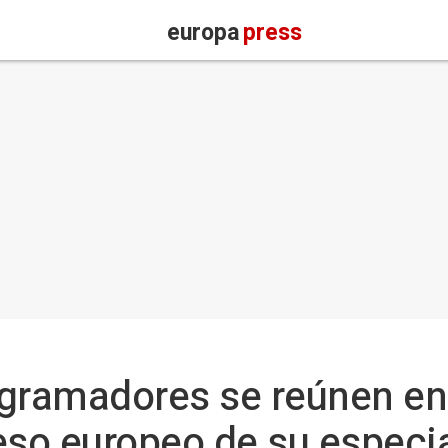
europa
press
ogramadores se reúnen en
eso europeo de su especi