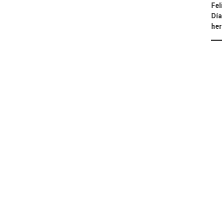
Fel
Día
he