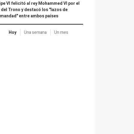
ipe VI felicitó al rey Mohammed VI por el
 del Trono y destacó los "lazos de
rmandad" entre ambos países
Hoy
Una semana
Un mes