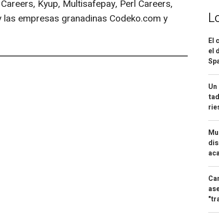
 Careers, Kyup, Multisafepay, Perl Careers,
L
 y las empresas granadinas Codeko.com y
El 
el 
Spa
Un 
tad
ri
Mue
dis
aca
Can
ase
"tr