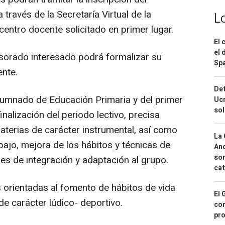
través de la Secretaría Virtual de la
L
centro docente solicitado en primer lugar.
El 
el 
sorado interesado podrá formalizar su
Spa
ente.
Det
lumnado de Educación Primaria y del primer
Ucr
so
inalización del periodo lectivo, precisa
aterias de carácter instrumental, así como
La 
bajo, mejora de los hábitos y técnicas de
And
sor
des de integración y adaptación al grupo.
cat
 orientadas al fomento de hábitos de vida
El 
e carácter lúdico- deportivo.
con
pro