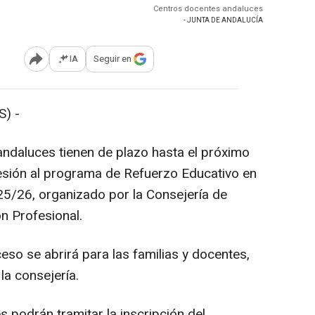
Centros docentes andaluces
- JUNTA DE ANDALUCÍA
IA
Seguir en
Abrir opciones para compartir
) -
ndaluces tienen de plazo hasta el próximo
dhesión al programa de Refuerzo Educativo en
025/26, organizado por la Consejería de
n Profesional.
eso se abrirá para las familias y docentes,
la consejería.
 podrán tramitar la inscripción del