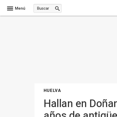
Menú
HUELVA
Hallan en Doñan
años de antigüe