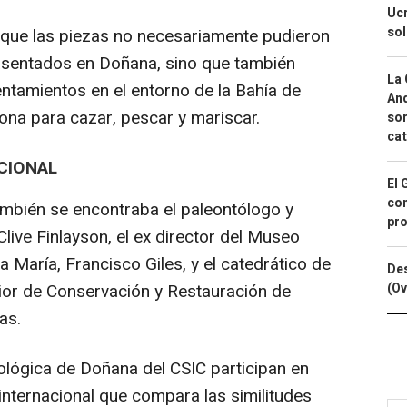
Ucr
so
que las piezas no necesariamente pudieron
 asentados en Doñana, sino que también
La 
tamientos en el entorno de la Bahía de
And
ona para cazar, pescar y mariscar.
sor
cat
CIONAL
El 
con
ambién se encontraba el paleontólogo y
pro
Clive Finlayson, el ex director del Museo
 María, Francisco Giles, y el catedrático de
Des
(Ov
ior de Conservación y Restauración de
as.
iológica de Doñana del CSIC participan en
a internacional que compara las similitudes