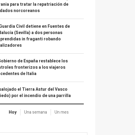
ania para tratar la repatriación de
ldados norcoreanos
Guardia Civil detiene en Fuentes de
alucía (Sevilla) a dos personas
prendidas in fraganti robando
alizadores
Gobierno de España restablece los
troles fronterizos a los viajeros
cedentes de Italia
alojado el Tierra Astur del Vasco
iedo) por el incendio de una parrilla
Hoy
Una semana
Un mes