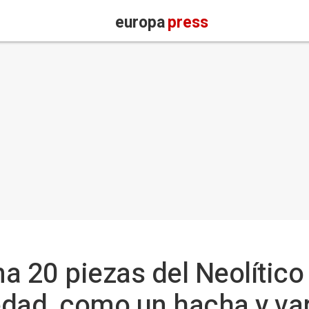
europa
press
a 20 piezas del Neolítico
dad, como un hacha y var