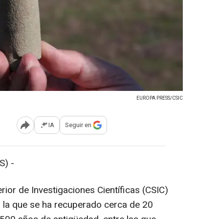
EUROPA PRESS/CSIC
IA
Seguir en
Abrir opciones para compartir
S) -
ior de Investigaciones Científicas (CSIC)
n la que se ha recuperado cerca de 20