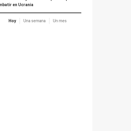
batir en Ucrania
Hoy
Una semana
Un mes