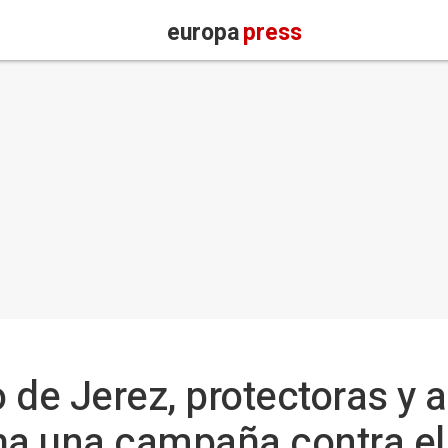
europa
press
 de Jerez, protectoras y 
a una campaña contra e