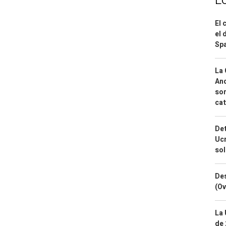
L
El 
el 
Spa
La 
And
sor
cat
Det
Ucr
so
Des
(Ov
La 
de 