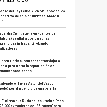
o más leído
coche del Rey Felipe VI en Mallorca: así es
deportivo de edición limitada 'Made in
in'
Guardia Civil detiene en Fuentes de
alucía (Sevilla) a dos personas
prendidas in fraganti robando
alizadores
ienen a seis surcoreanos tras viajar a
ania para tratar la repatriación de
ldados norcoreanos
alojado el Tierra Astur del Vasco
iedo) por el incendio de una parrilla
UE afirma que Rusia ha reclutado a "más
28.000 extranjeros de 135 países" para