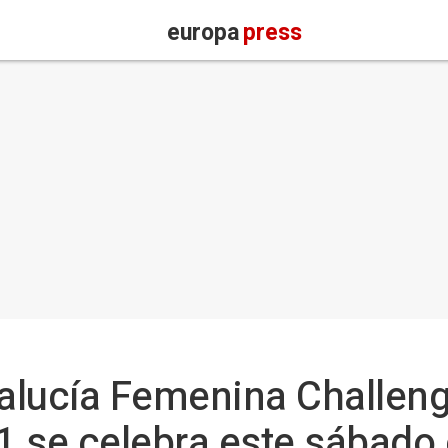
europa
press
alucía Femenina Challeng
1 se celebra este sábado