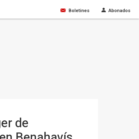
Boletines
Abonados
er de
 en Benahavís