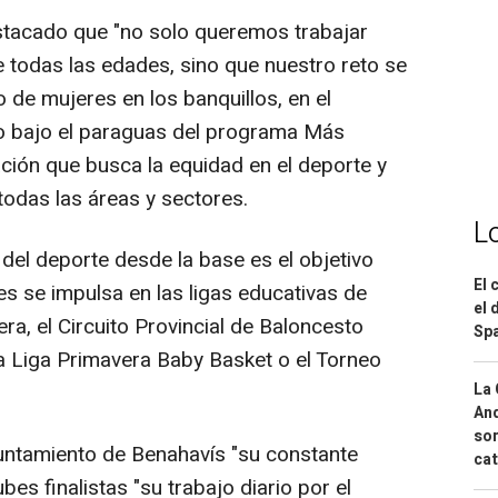
stacado que "no solo queremos trabajar
todas las edades, sino que nuestro reto se
 de mujeres en los banquillos, en el
ello bajo el paraguas del programa Más
ción que busca la equidad en el deporte y
todas las áreas y sectores.
L
s del deporte desde la base es el objetivo
El 
s se impulsa en las ligas educativas de
el 
ra, el Circuito Provincial de Baloncesto
Spa
a Liga Primavera Baby Basket o el Torneo
La 
And
sor
ntamiento de Benahavís "su constante
cat
bes finalistas "su trabajo diario por el