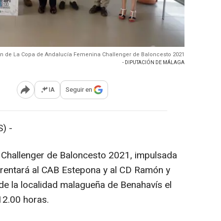
n de La Copa de Andalucía Femenina Challenger de Baloncesto 2021
- DIPUTACIÓN DE MÁLAGA
IA
Seguir en
Abrir opciones para compartir
) -
Challenger de Baloncesto 2021, impulsada
frentará al CAB Estepona y al CD Ramón y
 de la localidad malagueña de Benahavís el
12.00 horas.