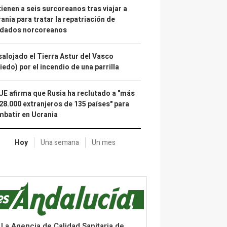
ienen a seis surcoreanos tras viajar a
ania para tratar la repatriación de
ldados norcoreanos
alojado el Tierra Astur del Vasco
iedo) por el incendio de una parrilla
UE afirma que Rusia ha reclutado a "más
28.000 extranjeros de 135 países" para
batir en Ucrania
Hoy
Una semana
Un mes
La Agencia de Calidad Sanitaria de