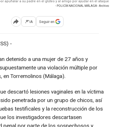
or apuñalar a su padre en el glúteo y al amigo por ayudar en el ataque
- POLICÍA NACIONAL MÁLAGA - Archivo
IA
Seguir en
Abrir opciones para compartir
SS) -
han detenido a una mujer de 27 años y
 supuestamente una violación múltiple por
, en Torremolinos (Málaga).
ue descartó lesiones vaginales en la víctima
sido penetrada por un grupo de chicos, así
bas testificales y la reconstrucción de los
que los investigadores descartasen
ad penal por parte de los sospechosos y