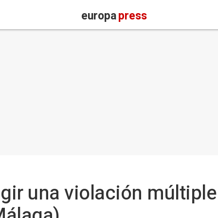
europa
press
gir una violación múltiple
Málaga)