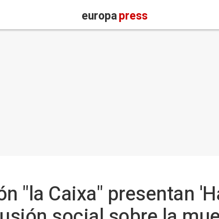
europa
press
 "la Caixa" presentan 'Hab
lusión social sobre la mu