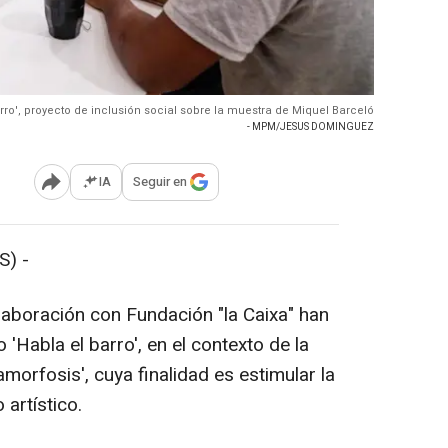
ro', proyecto de inclusión social sobre la muestra de Miquel Barceló
- MPM/JESUS DOMINGUEZ
IA
Seguir en
Abrir opciones para compartir
) -
aboración con Fundación "la Caixa" han
 'Habla el barro', en el contexto de la
morfosis', cuya finalidad es estimular la
 artístico.