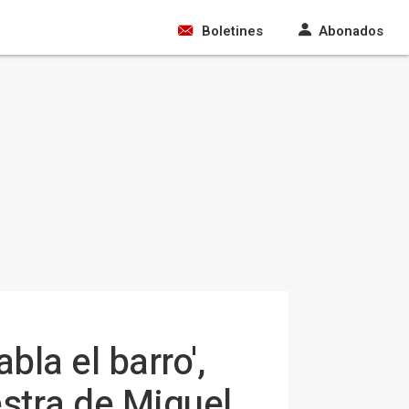
Boletines
Abonados
la el barro',
estra de Miquel