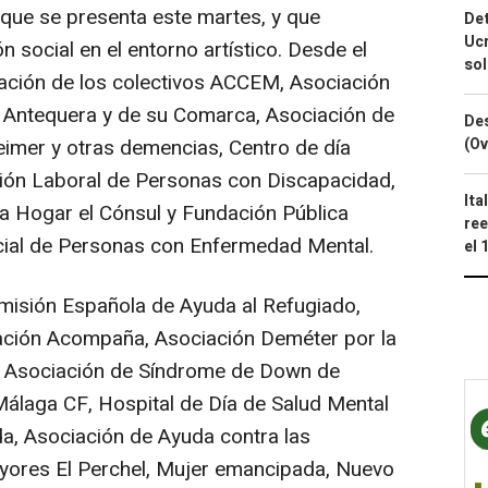
a que se presenta este martes, y que
Det
Ucr
n social en el entorno artístico. Desde el
so
ación de los colectivos ACCEM, Asociación
 Antequera y de su Comarca, Asociación de
Des
(Ov
imer y otras demencias, Centro de día
ción Laboral de Personas con Discapacidad,
Ita
a Hogar el Cónsul y Fundación Pública
ree
ocial de Personas con Enfermedad Mental.
el 
misión Española de Ayuda al Refugiado,
ación Acompaña, Asociación Deméter por la
, Asociación de Síndrome de Down de
álaga CF, Hospital de Día de Salud Mental
ida, Asociación de Ayuda contra las
ayores El Perchel, Mujer emancipada, Nuevo