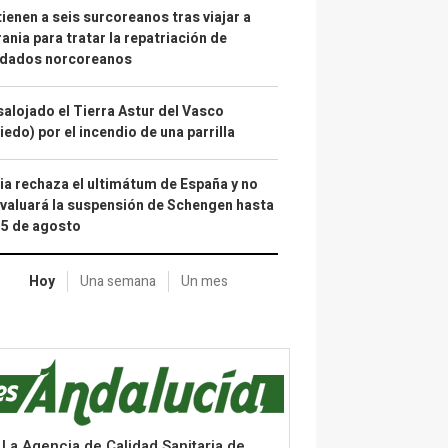
ienen a seis surcoreanos tras viajar a
ania para tratar la repatriación de
ldados norcoreanos
alojado el Tierra Astur del Vasco
iedo) por el incendio de una parrilla
lia rechaza el ultimátum de España y no
valuará la suspensión de Schengen hasta
15 de agosto
Hoy
Una semana
Un mes
La Agencia de Calidad Sanitaria de