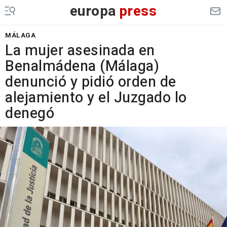
europa
press
MÁLAGA
La mujer asesinada en
Benalmádena (Málaga)
denunció y pidió orden de
alejamiento y el Juzgado lo
denegó