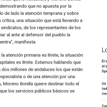
 demostrando que no apuesta por la
do de lado la atención temprana y sobre
s crítica, una situación que está llevando a
sindicatos, de los representantes de los
ar al ante al defensor del pueblo la
uentra", manifiesta.
L
la atención primaria es límite, la situación
El 
hospitales es límite. Estamos hablando que
el 
 dos millones de andaluces los que están
Spa
especialista o de una atención por una
va, Moreno Bonilla quiere destinar todo el
Un 
tad
 que los servicios públicos básicos se
ri
Can