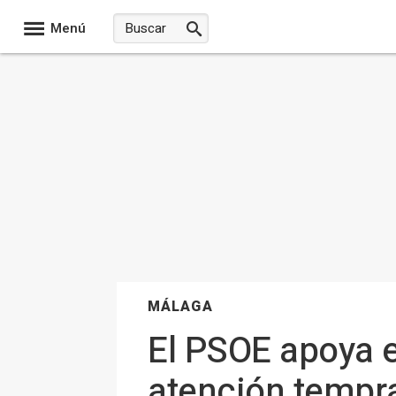
Menú
MÁLAGA
El PSOE apoya e
atención tempra