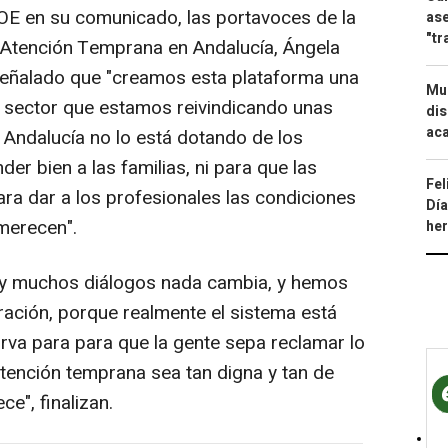
SOE en su comunicado, las portavoces de la
ase
"tr
 Atención Temprana en Andalucía, Ángela
eñalado que "creamos esta plataforma una
Mue
l sector que estamos reivindicando unas
dis
aca
 Andalucía no lo está dotando de los
er bien a las familias, ni para que las
Fel
ara dar a los profesionales las condiciones
Día
 merecen".
he
y muchos diálogos nada cambia, y hemos
ación, porque realmente el sistema está
irva para para que la gente sepa reclamar lo
tención temprana sea tan digna y tan de
", finalizan.