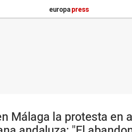
europa
press
n Málaga la protesta en a
na andaluza: "El abandon