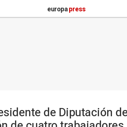
europa
press
esidente de Diputación d
ón de cuatro trabajadore