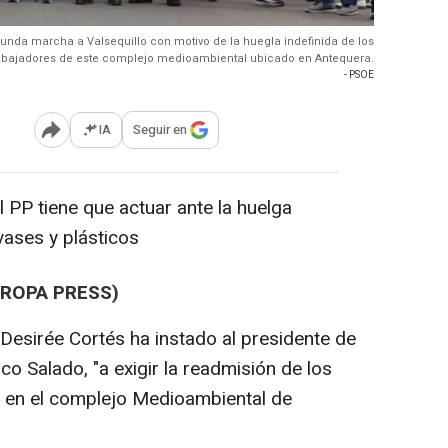
nda marcha a Valsequillo con motivo de la huegla indefinida de los
abajadores de este complejo medioambiental ubicado en Antequera.
- PSOE
IA
Seguir en
Abrir opciones para compartir
l PP tiene que actuar ante la huelga
ases y plásticos
UROPA PRESS)
 Desirée Cortés ha instado al presidente de
co Salado, "a exigir la readmisión de los
 en el complejo Medioambiental de