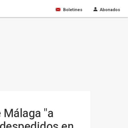
Boletines
Abonados
e Málaga "a
s despedidos en