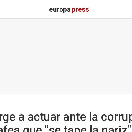
europa
press
rge a actuar ante la corru
fea que "se tape la nariz"