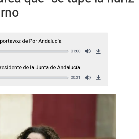
erno
portavoz de Por Andalucía
01:00
Mute
Download
esidente de la Junta de Andalucía
00:31
Mute
Download