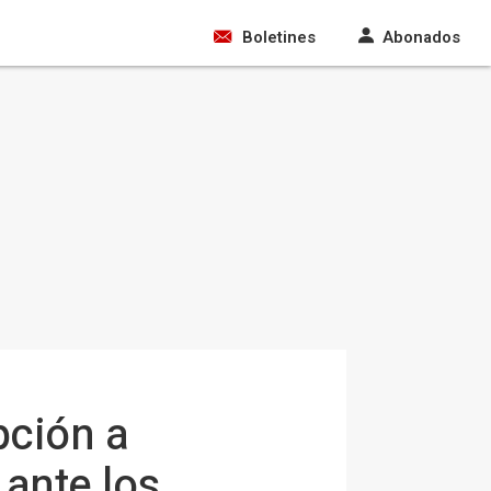
Boletines
Abonados
pción a
 ante los